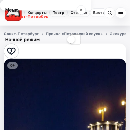
Меню
×
Концерты
Театр
Стендап
Выставки
Квест
Санкт-Петербург
Концерты
Санкт-Петербург
Причал «Петровский спуск»
Экскурси
Ночной режим
☀
☾
Театр
Стендап
0+
Выставки
Квесты
Экскурсии
Спорт
События