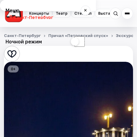
Меню
×
Концерты
Театр
Стендап
Выставки
Квест
Санкт-Петербург
Концерты
Санкт-Петербург
Причал «Петровский спуск»
Экскурси
Ночной режим
☀
☾
Театр
Стендап
0+
Выставки
Квесты
Экскурсии
Спорт
События