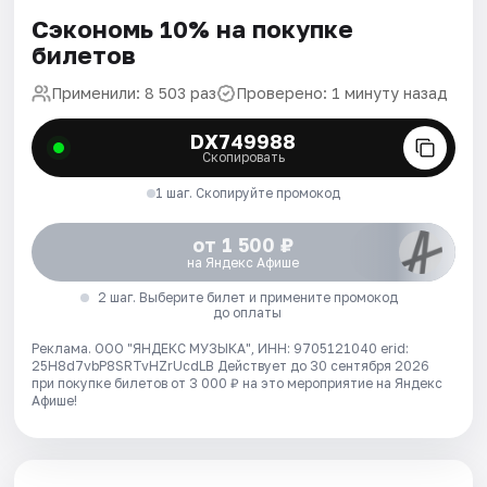
Сэкономь 10% на покупке
билетов
Применили: 8 503 раз
Проверено: 1 минуту назад
DX749988
Скопировать
1 шаг. Скопируйте промокод
от 1 500 ₽
на Яндекс Афише
2 шаг. Выберите билет и примените промокод
до оплаты
Реклама. ООО "ЯНДЕКС МУЗЫКА", ИНН: 9705121040 erid:
25H8d7vbP8SRTvHZrUcdLB
Действует до 30 сентября 2026
при покупке билетов от 3 000 ₽ на это мероприятие на Яндекс
Афише!