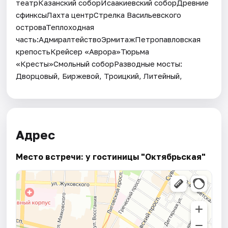
театрКазанский соборИсаакиевский соборДревние
сфинксыЛахта центрСтрелка Васильевского
островаТеплоходная
часть:АдмиралтействоЭрмитажПетропавловская
крепостьКрейсер «Аврора»Тюрьма
«Кресты»Смольный соборРазводные мосты:
Дворцовый, Биржевой, Троицкий, Литейный,
Адрес
Место встречи: у гостиницы "Октябрьская"