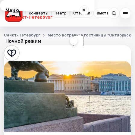
Меню
×
Концерты
Театр
Стендап
Выставки
Квест
Санкт-Петербург
Концерты
Санкт-Петербург
Место встречи: у гостиницы "Октябрьска
Ночной режим
☀
☾
Театр
Стендап
Выставки
Квесты
Экскурсии
Спорт
События