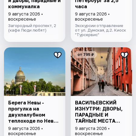
и дворы, парадные и
Петербург за 2,5
коммуналка
часа
9 августа 2026 •
9 августа 2026 •
воскресенье
воскресенье
Загородный проспект, 2
Экскурсии отправление
(кафе Люди любят)
от ул. Думская, д.2. Киоск
"Турсервис"
от 795 ₽
Берега Невы -
ВАСИЛЬЕВСКИЙ
прогулка на
ИЗНУТРИ: ДВОРЫ,
двухпалубном
ПАРАДНЫЕ И
теплоходе по Неве
ТАЙНЫЕ МЕСТА
с подходом к
ОСТРОВА
9 августа 2026 •
9 августа 2026 •
Финскому заливу
воскресенье
воскресенье