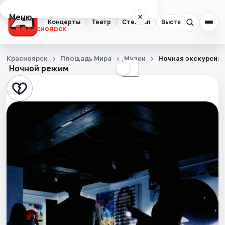
Меню
×
Концерты
Театр
Стендап
Выставки
Квест
Красноярск
Концерты
Красноярск
Площадь Мира
Музеи
Ночная экскурсия
Ночной режим
☀
☾
Театр
Стендап
Выставки
Квесты
Экскурсии
Спорт
События