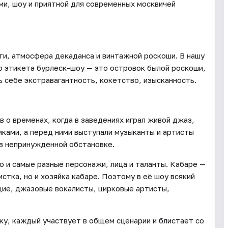
ами, шоу и приятной для современных москвичей
ти, атмосфера декаданса и винтажной роскоши. В нашу
о этикета бурлеск-шоу — это островок былой роскоши,
ь себе экстравагантность, кокетство, изысканность.
 о временах, когда в заведениях играл живой джаз,
ликами, а перед ними выступали музыканты и артисты
в непринуждённой обстановке.
о и самые разные персонажи, лица и таланты. Кабаре —
стка, но и хозяйка кабаре. Поэтому в её шоу всякий
щие, джазовые вокалисты, цирковые артисты,
ку, каждый участвует в общем сценарии и блистает со