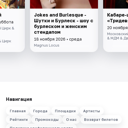
й
Jokes and Burlesque -
Кабаре-
Шутки и Бурлеск - шоу с
«Тридев
суббота
бурлеском и женским
20 ноября
 Цирк &
стендапом
Московски
& МДМ & Д
18 ноября 2026 • среда
& Цирк
Magnus Locus
Навигация
Главная
Города
Площадки
Артисты
Рейтинги
Промокоды
О нас
Возврат билетов