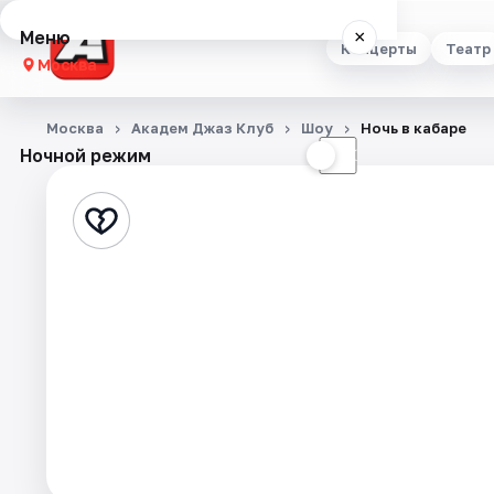
Меню
×
Концерты
Театр
Москва
Концерты
Москва
Академ Джаз Клуб
Шоу
Ночь в кабаре
Ночной режим
☀
☾
Театр
Стендап
Выставки
Квесты
Экскурсии
Спорт
События