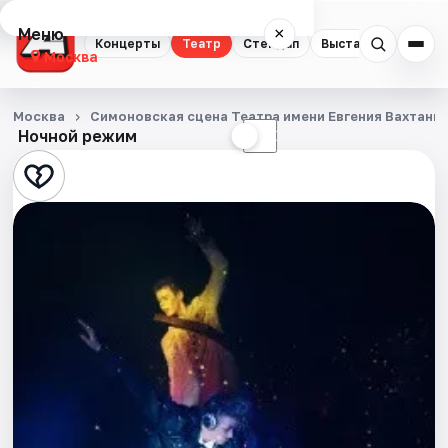
Меню
×
Концерты
Театр
Стендап
Выставки
Квест
Москва
Концерты
Москва
Симоновская сцена Театра имени Евгения Вахтанг
Ночной режим
☀
☾
Театр
Стендап
Выставки
Квесты
Экскурсии
Спорт
События