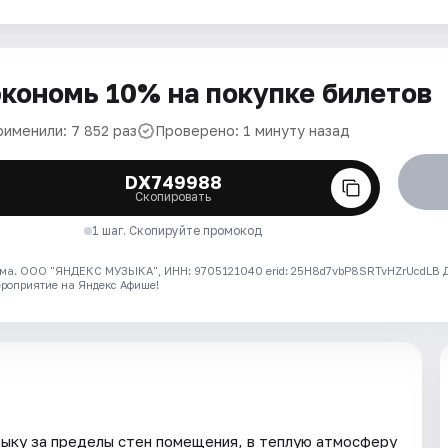
кономь 10% на покупке билетов
рименили: 7 852 раз
Проверено: 1 минуту назад
DX749988
Скопировать
1 шаг. Скопируйте промокод
ма. ООО "ЯНДЕКС МУЗЫКА", ИНН: 9705121040 erid: 25H8d7vbP8SRTvHZrUcdLB
ероприятие на Яндекс Афише!
зыку за пределы стен помещения, в теплую атмосферу