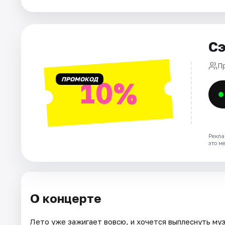
Города
Сэ
Площадки
П
Артисты
ПРОМОКОД
10%
Рейтинги
Рекла
это м
О концерте
Лето уже зажигает вовсю, и хочется выплеснуть му