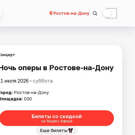
☀
☾
Ростов-на-Дону
Концерт
Ночь оперы в Ростове-на-Дону
11 июля 2026
• суббота
Город:
Ростов-на-Дону
Площадка:
D30
Билеты со скидкой
на Яндекс Афише
Еще билеты