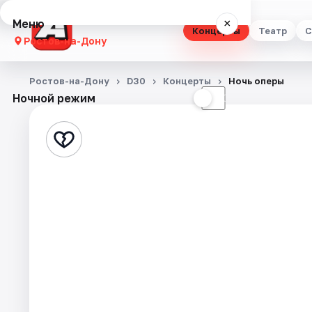
Меню
×
Концерты
Театр
С
Ростов-на-Дону
Концерты
Ростов-на-Дону
D30
Концерты
Ночь оперы
Ночной режим
☀
☾
Театр
Стендап
Выставки
Квесты
Экскурсии
Спорт
События