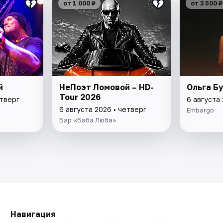
от 1 000 ₽
от 3 500 ₽
й
НеПоэт Ломовой – HD-
Ольга Б
Tour 2026
етверг
6 августа 
6 августа 2026 • четверг
Embargo
Бар «Баба Люба»
Навигация