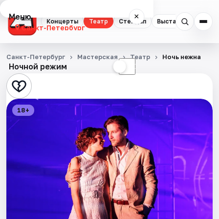
Меню
×
Концерты
Театр
Стендап
Выставки
Квест
Санкт-Петербург
Концерты
Санкт-Петербург
Мастерская
Театр
Ночь нежна
Ночной режим
☀
☾
Театр
Стендап
18+
Выставки
Квесты
Экскурсии
Спорт
События