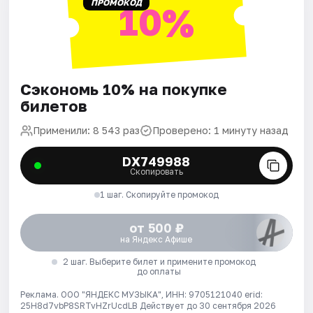
ПРОМОКОД
10%
Сэкономь 10% на покупке
билетов
Применили: 8 543 раз
Проверено: 1 минуту назад
DX749988
Скопировать
1 шаг. Скопируйте промокод
от 500 ₽
на Яндекс Афише
2 шаг. Выберите билет и примените промокод
до оплаты
Реклама. ООО "ЯНДЕКС МУЗЫКА", ИНН: 9705121040 erid:
25H8d7vbP8SRTvHZrUcdLB
Действует до 30 сентября 2026