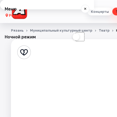
Меню
×
Концерты
Рязань
Концерты
Рязань
Муниципальный культурный центр
Театр
Ночной режим
☀
☾
Театр
Стендап
Выставки
Экскурсии
Спорт
События