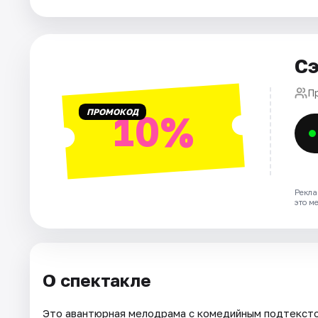
Города
Площадки
Сэ
Артисты
П
Рейтинги
ПРОМОКОД
10%
Рекла
это м
О спектакле
Это авантюрная мелодрама с комедийным подтексто