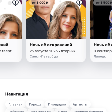
от 1 000 ₽
от 1 500 ₽
ений
Ночь её откровений
Ночь её
четверг
25 августа 2026 • вторник
9 сентябр
Санкт-Петербург
Липецк
Навигация
Главная
Города
Площадки
Артисты
Рейтинги
Промокоды
О нас
Возврат билетов