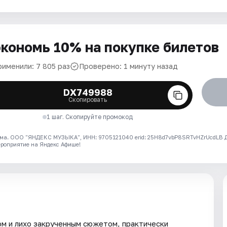
кономь 10% на покупке билетов
рименили: 7 805 раз
Проверено: 1 минуту назад
DX749988
Скопировать
1 шаг. Скопируйте промокод
ма. ООО "ЯНДЕКС МУЗЫКА", ИНН: 9705121040 erid: 25H8d7vbP8SRTvHZrUcdLB
ероприятие на Яндекс Афише!
м и лихо закрученным сюжетом, практически