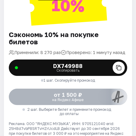
10%
Сэкономь 10% на покупке
билетов
Применили: 8 270 раз
Проверено: 1 минуту назад
DX749988
Скопировать
1 шаг. Скопируйте промокод
от 1 500 ₽
на Яндекс Афише
2 шаг. Выберите билет и примените промокод
до оплаты
Реклама. ООО "ЯНДЕКС МУЗЫКА", ИНН: 9705121040 erid:
25H8d7vbP8SRTvHZrUcdLB
Действует до 30 сентября 2026
при покупке билетов от 3 000 ₽ на это мероприятие на Яндекс