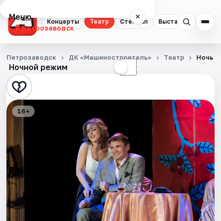
Меню
×
Концерты
Театр
Стендап
Выставки
Экску
Петрозаводск
Концерты
Петрозаводск
ДК «Машиностроитель»
Театр
Ночь е
Ночной режим
☀
☾
Театр
Стендап
16+
Выставки
Экскурсии
Спорт
События