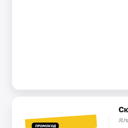
Города
Площадки
Артисты
Рейтинги
Ск
П
ПРОМОКОД