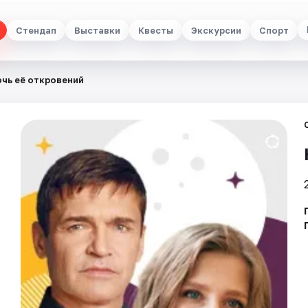
Стендап
Выставки
Квесты
Экскурсии
Спорт
чь её откровений