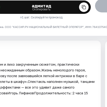
адмитад
Скопировать
1 шаг. Скопируйте промокод
ма. ООО "КАССИР.РУ-НАЦИОНАЛЬНЫЙ БИЛЕТНЫЙ ОПЕРАТОР", ИНН: 7841075409
м и лихо закрученным сюжетом, практически
м неожиданным образом.Жизнь немолодого героя,
лову после завязавшейся легкой интрижки в баре с
скелеты в шкафу».Спектакль наполнен музыкой, танцами
цэффектами — все это удивит даже самого
асоваИгорь ЛифановПродолжительность: 2 часа 15