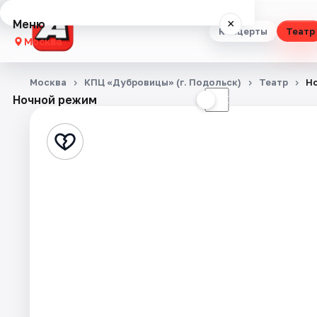
Меню
×
Концерты
Театр
Москва
Концерты
Москва
КПЦ «Дубровицы» (г. Подольск)
Театр
Но
Ночной режим
☀
☾
Театр
Стендап
Выставки
Квесты
Экскурсии
Спорт
События