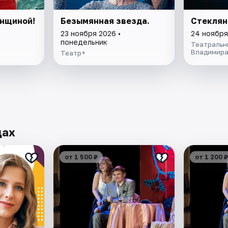
енщиной!
Безымянная звезда.
Стеклян
23 ноября 2026 •
24 ноября
понедельник
Театральн
Владимира
Театр+
дах
от 1 500 ₽
от 1 200 ₽