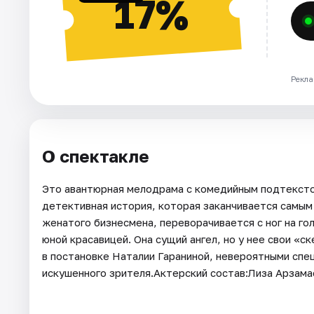
17%
Рекла
О спектакле
Это авантюрная мелодрама с комедийным подтексто
детективная история, которая заканчивается самы
женатого бизнесмена, переворачивается с ног на го
юной красавицей. Она сущий ангел, но у нее свои «
в постановке Наталии Гараниной, невероятными спе
искушенного зрителя.Актерский состав:Лиза Арзам