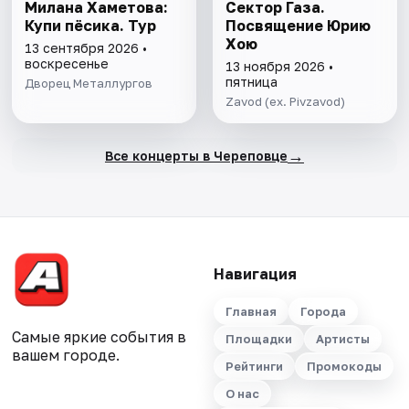
Милана Хаметова:
Сектор Газа.
Купи пёсика. Тур
Посвящение Юрию
Хою
13 сентября 2026 •
воскресенье
13 ноября 2026 •
пятница
Дворец Металлургов
Zavod (ex. Pivzavod)
→
Все концерты в Череповце
Навигация
Главная
Города
Самые яркие события в
Площадки
Артисты
вашем городе.
Рейтинги
Промокоды
О нас