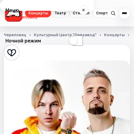
Меню
×
Концерты
Театр
Стендап
Спорт
Череповец
Концерты
Череповец
Культурный Центр "Пивзавод"
Концерты
Ночной режим
☀
☾
Театр
Стендап
Спорт
События
Города
Площадки