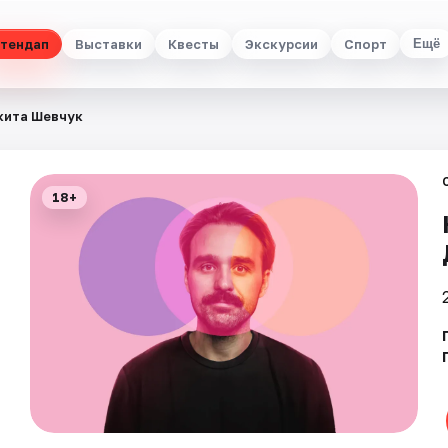
тендап
Выставки
Квесты
Экскурсии
Спорт
Ещё
кита Шевчук
18+