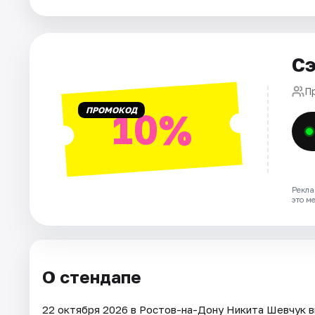
Города
Сэ
Площадки
П
Артисты
ПРОМОКОД
10%
Рейтинги
Рекла
это м
О стендапе
22 октября 2026 в Ростов-на-Дону Никита Шевчук в