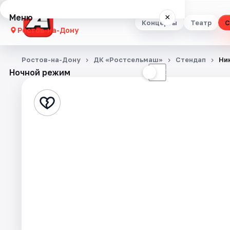
Меню
×
Концерты
Театр
С
Ростов-на-Дону
Концерты
Ростов-на-Дону
ДК «Ростсельмаш»
Стендап
Ни
Ночной режим
☀
☾
Театр
Стендап
Выставки
Квесты
Экскурсии
Спорт
События