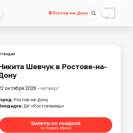
☀
☾
Ростов-на-Дону
Стендап
Никита Шевчук в Ростове-на-
Дону
22 октября 2026
• четверг
Город:
Ростов-на-Дону
Площадка:
ДК «Ростсельмаш»
Билеты со скидкой
на Яндекс Афише