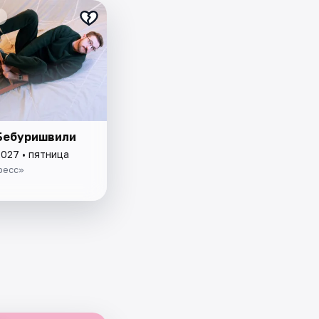
Бебуришвили
2027 • пятница
ресс»