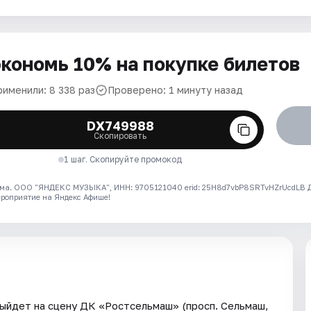
кономь 10% на покупке билетов
рименили: 8 338 раз
Проверено: 1 минуту назад
DX749988
Скопировать
1 шаг. Скопируйте промокод
ма. ООО "ЯНДЕКС МУЗЫКА", ИНН: 9705121040 erid: 25H8d7vbP8SRTvHZrUcdLB
ероприятие на Яндекс Афише!
ыйдет на сцену ДК «Ростсельмаш» (просп. Сельмаш,