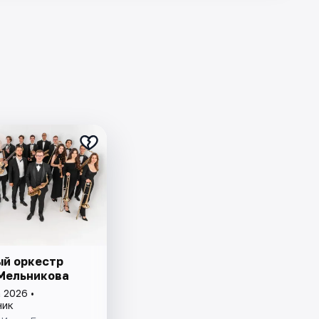
й оркестр
Мельникова
 2026 •
ник