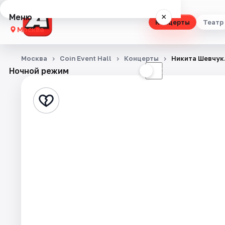
Меню
×
Концерты
Театр
Москва
Концерты
Москва
Coin Event Hall
Концерты
Никита Шевчук
Ночной режим
☀
☾
Театр
Стендап
Выставки
Квесты
Экскурсии
Спорт
События