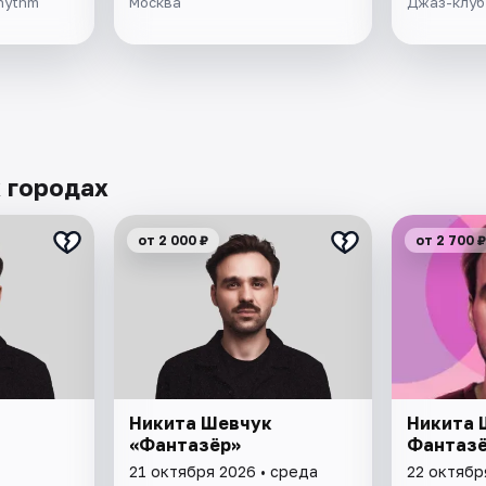
hythm
Москва
Джаз-клуб
 городах
от 2 000 ₽
от 2 700 ₽
Никита Шевчук
Никита 
«Фантазёр»
Фантаз
21 октября 2026 • среда
22 октябр