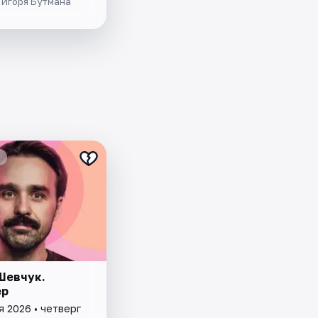
 Игоря Бутмана
Шевчук.
ёр
я 2026 • четверг