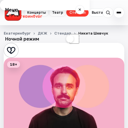
Меню
×
Концерты
Театр
Стендап
Выставки
Квест
Екатеринбург
Концерты
Екатеринбург
ДКЖ
Стендап
Никита Шевчук
Ночной режим
☀
☾
Театр
Стендап
18+
Выставки
Квесты
Экскурсии
Спорт
События