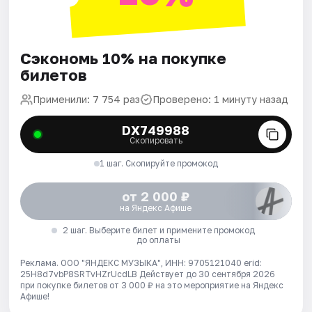
Сэкономь 10% на покупке
билетов
Применили: 7 754 раз
Проверено: 1 минуту назад
DX749988
Скопировать
1 шаг. Скопируйте промокод
от 2 000 ₽
на Яндекс Афише
2 шаг. Выберите билет и примените промокод
до оплаты
Реклама. ООО "ЯНДЕКС МУЗЫКА", ИНН: 9705121040 erid:
25H8d7vbP8SRTvHZrUcdLB
Действует до 30 сентября 2026
при покупке билетов от 3 000 ₽ на это мероприятие на Яндекс
Афише!