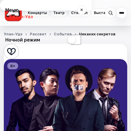
Меню
×
Концерты
Театр
Стендап
Выставки
Экску
Улан-Удэ
Концерты
Улан-Удэ
Рассвет
События
Никаких секретов
Ночной режим
☀
☾
Театр
Стендап
6+
Выставки
Экскурсии
События
Города