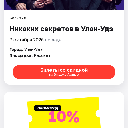
Площадки
Артисты
Событие
Никаких секретов в Улан-Удэ
Рейтинги
7 октября 2026
• среда
Город:
Улан-Удэ
Площадка:
Рассвет
Билеты со скидкой
на Яндекс Афише
ПРОМОКОД
10%