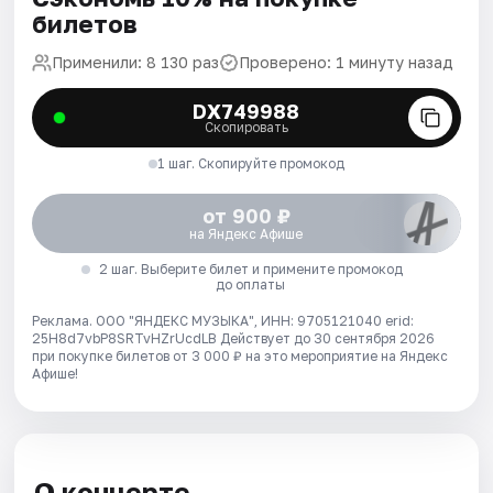
билетов
Применили: 8 130 раз
Проверено: 1 минуту назад
DX749988
Скопировать
1 шаг. Скопируйте промокод
от 900 ₽
на Яндекс Афише
2 шаг. Выберите билет и примените промокод
до оплаты
Реклама. ООО "ЯНДЕКС МУЗЫКА", ИНН: 9705121040 erid:
25H8d7vbP8SRTvHZrUcdLB
Действует до 30 сентября 2026
при покупке билетов от 3 000 ₽ на это мероприятие на Яндекс
Афише!
О концерте