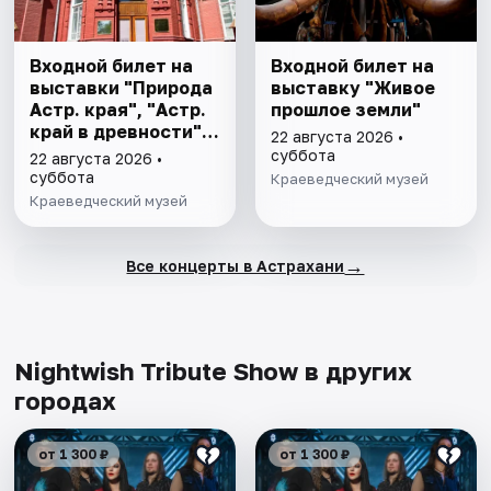
Входной билет на
Входной билет на
выставки "Природа
выставку "Живое
Астр. края", "Астр.
прошлое земли"
край в древности",
22 августа 2026 •
"Заселение Астр.
суббота
22 августа 2026 •
края"
суббота
Краеведческий музей
Краеведческий музей
→
Все концерты в Астрахани
Nightwish Tribute Show в других
городах
от 1 300 ₽
от 1 300 ₽