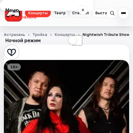
Меню
×
Концерты
Театр
Стендап
Выставки
Квест
Астрахань
Концерты
Астрахань
Тройка
Концерты
Nightwish Tribute Show
Ночной режим
☀
☾
Театр
Стендап
16+
Выставки
Квесты
Экскурсии
Спорт
События