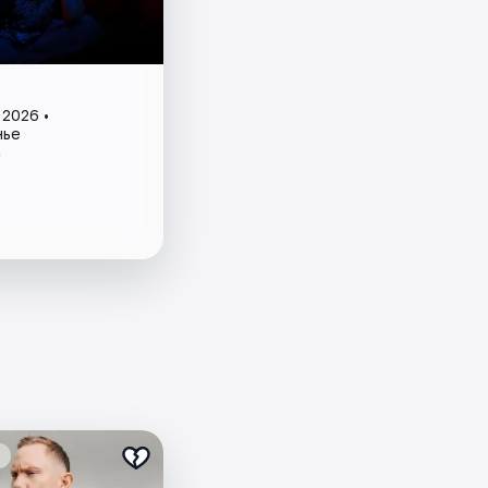
 2026 •
нье