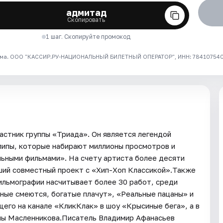
адмитад
Скопировать
1 шаг. Скопируйте промокод
ма. ООО "КАССИР.РУ-НАЦИОНАЛЬНЫЙ БИЛЕТНЫЙ ОПЕРАТОР", ИНН: 7841075409
частник группы «Триада». Он является легендой
клипы, которые набирают миллионы просмотров и
ьными фильмами». На счету артиста более десяти
ший совместный проект с «Хип-Хоп Классикой».Также
фильмографии насчитывает более 30 работ, среди
ные смеются, богатые плачут», «Реальные пацаны» и
его на канале «КликКлак» в шоу «Крысиные бега», а в
имы Масленникова.Писатель Владимир Афанасьев