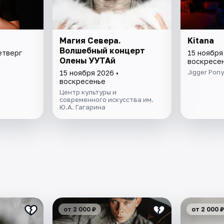
Магия Севера.
Kitana
Волшебный концерт
етверг
15 ноября
Олены УУТАй
воскресе
Jigger Pony
15 ноября 2026 •
воскресенье
Центр культуры и
современного искусства им.
Ю.А. Гагарина
от 2 000 ₽
от 2 000 ₽