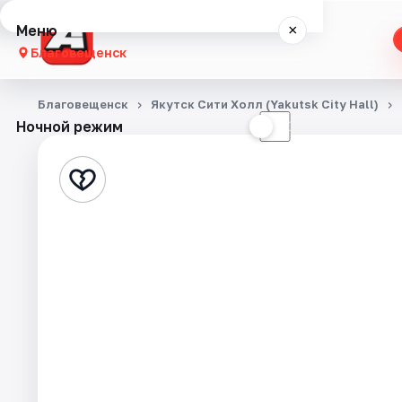
Меню
×
Благовещенск
Концерты
Благовещенск
Якутск Cити Холл (Yakutsk City Hall)
Ночной режим
☀
☾
Театр
Стендап
События
Города
Площадки
Артисты