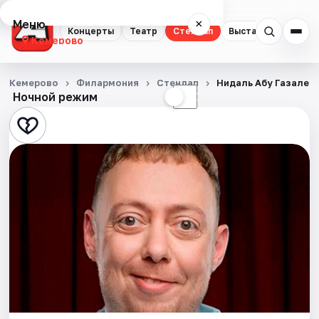
Меню
×
Концерты
Театр
Стендап
Выставки
Квест
Кемерово
Концерты
Кемерово
Филармония
Стендап
Нидаль Абу Газале в
Ночной режим
☀
☾
Театр
Стендап
Выставки
Квесты
Экскурсии
События