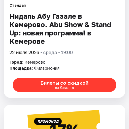
Города
Стендап
Нидаль Абу Газале в
Площадки
Кемерово. Abu Show & Stand
Артисты
Up: новая программа! в
Кемерове
Рейтинги
22 июля 2026
• среда • 19:00
Город:
Кемерово
Площадка:
Филармония
Билеты со скидкой
на Kassir.ru
ПРОМОКОД