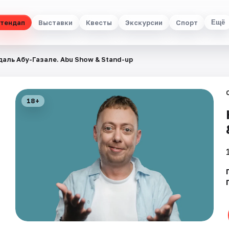
тендап
Выставки
Квесты
Экскурсии
Спорт
Ещё
даль Абу-Газале. Abu Show & Stand-up
18+