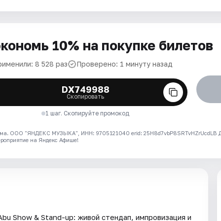
кономь 10% на покупке билетов
рименили: 8 528 раз
Проверено: 1 минуту назад
DX749988
Скопировать
1 шаг. Скопируйте промокод
ма. ООО "ЯНДЕКС МУЗЫКА", ИНН: 9705121040 erid: 25H8d7vbP8SRTvHZrUcdLB
ероприятие на Яндекс Афише!
bu Show & Stand-up: живой стендап, импровизация и