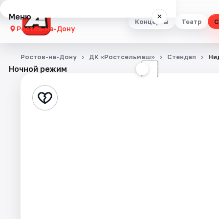
Меню
×
Концерты
Театр
С
Ростов-на-Дону
Концерты
Ростов-на-Дону
ДК «Ростсельмаш»
Стендап
Ни
Ночной режим
☀
☾
Театр
Стендап
Выставки
Квесты
Экскурсии
Спорт
События