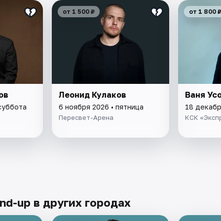
от 1 500 ₽
от 1 800 
ов
Леонид Кулаков
Ваня Ус
 суббота
6 ноября 2026 • пятница
18 декабр
Пересвет-Арена
КСК «Эксп
nd-up в других городах