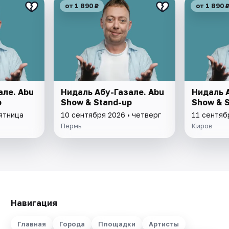
от 1 890 ₽
от 1 890 
але. Abu
Нидаль Абу-Газале. Abu
Нидаль 
p
Show & Stand-up
Show & 
пятница
10 сентября 2026 • четверг
11 сентяб
Пермь
Киров
Навигация
Главная
Города
Площадки
Артисты