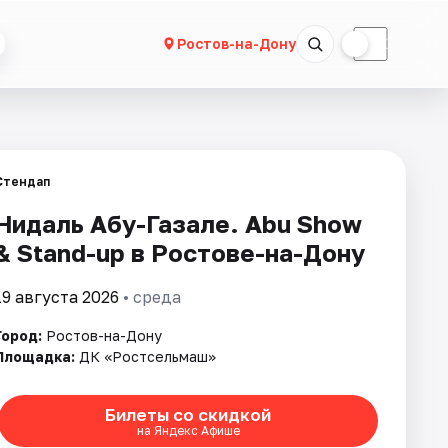
☀
☾
Ростов-на-Дону
Стендап
Нидаль Абу-Газале. Abu Show
& Stand-up в Ростове-на-Дону
19 августа 2026
• среда
Город:
Ростов-на-Дону
Площадка:
ДК «Ростсельмаш»
Билеты со скидкой
на Яндекс Афише