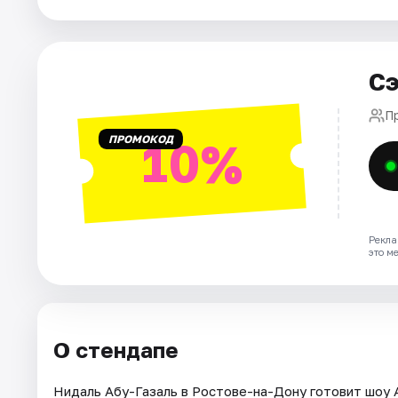
Города
Сэ
Площадки
П
Артисты
ПРОМОКОД
10%
Рейтинги
Рекла
это м
О стендапе
Нидаль Абу-Газаль в Ростове-на-Дону готовит шоу A