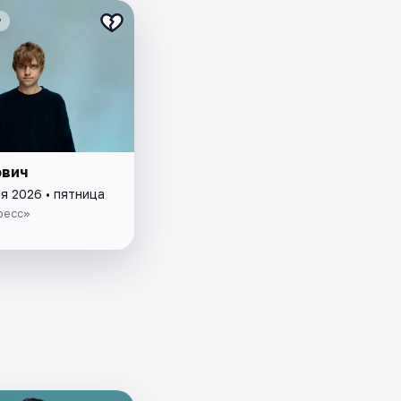
₽
ович
я 2026 • пятница
ресс»