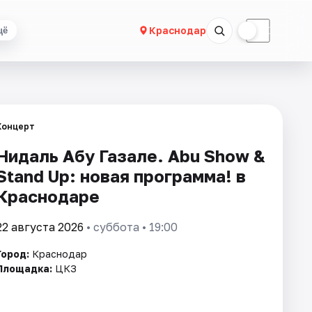
☀
☾
Краснодар
щё
Концерт
Нидаль Абу Газале. Abu Show &
Stand Up: новая программа! в
Краснодаре
22 августа 2026
• суббота • 19:00
Город:
Краснодар
Площадка:
ЦКЗ