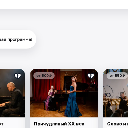
.
вая программа!
от 500 ₽
от 550 ₽
от
Причудливый ХХ век
Слово и