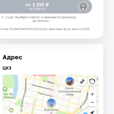
от 3 150 ₽
на Kassir.ru
2 шаг. Выберите билет и примените промокод
до оплаты
 erid: 25H8d7vbP8SRTvHZrUcdLB.
Действует до 31 августа 2026
Адрес
ЦКЗ