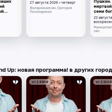
наших
Пушкин.
27 августа 2026 • четверг
ий
мертвой
Филармония им. Григория
ый
семи бо
Пономаренко
23 августа
воскресе
Муниципал
зал
nd Up: новая программа! в других горо
от 1 890 ₽
от 2 310 ₽