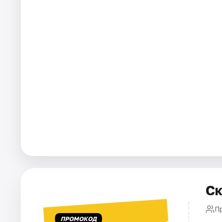
Города
Площадки
Артисты
Рейтинги
Ск
П
ПРОМОКОД