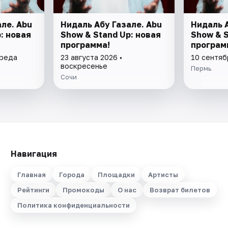
ле. Abu
Нидаль Абу Газале. Abu
Нидаль А
: новая
Show & Stand Up: новая
Show & S
программа!
програм
среда
23 августа 2026 •
10 сентяб
воскресенье
Пермь
Сочи
Навигация
Главная
Города
Площадки
Артисты
Рейтинги
Промокоды
О нас
Возврат билетов
Политика конфиденциальности