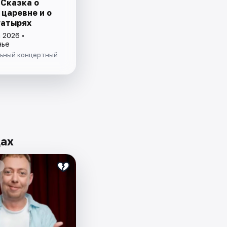
 Сказка о
 царевне и о
гатырях
 2026 •
нье
ьный концертный
дах