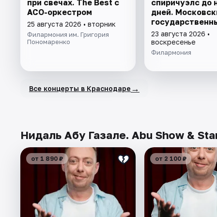
при свечах. The Best с
спиричуэлс до 
АСО-оркестром
дней. Московск
государственн
25 августа 2026 • вторник
академический
23 августа 2026 •
Филармония им. Григория
камерный хор
Пономаренко
воскресенье
Филармония
→
Все концерты в Краснодаре
Нидаль Абу Газале. Abu Show & Sta
от 1 890 ₽
от 2 100 ₽