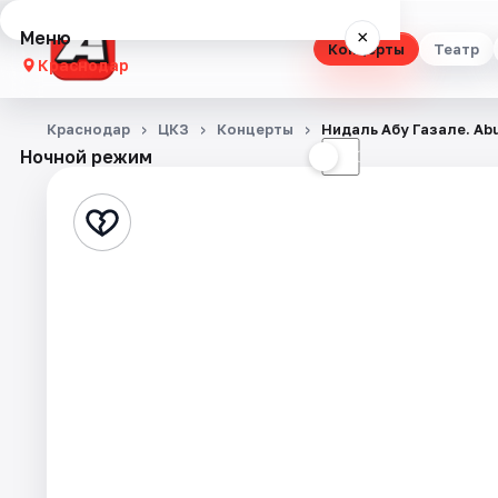
Меню
×
Концерты
Театр
Краснодар
Концерты
Краснодар
ЦКЗ
Концерты
Нидаль Абу Газале. Ab
Ночной режим
☀
☾
Театр
Стендап
Выставки
Квесты
Экскурсии
Спорт
События