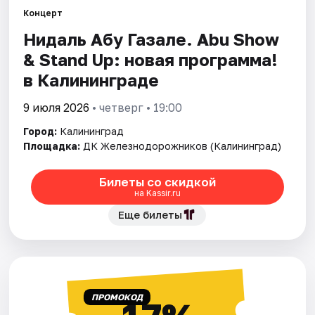
Города
Концерт
Нидаль Абу Газале. Abu Show
Площадки
& Stand Up: новая программа!
Артисты
в Калининграде
Рейтинги
9 июля 2026
• четверг • 19:00
Город:
Калининград
Площадка:
ДК Железнодорожников (Калининград)
Билеты со скидкой
на Kassir.ru
Еще билеты
ПРОМОКОД