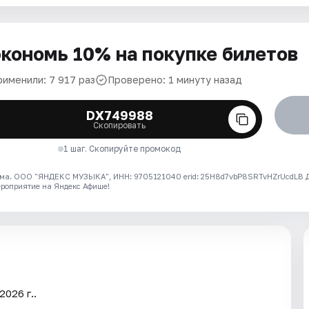
кономь 10% на покупке билетов
рименили: 7 917 раз
Проверено: 1 минуту назад
DX749988
Скопировать
1 шаг. Скопируйте промокод
ма. ООО "ЯНДЕКС МУЗЫКА", ИНН: 9705121040 erid: 25H8d7vbP8SRTvHZrUcdLB
ероприятие на Яндекс Афише!
2026 г..