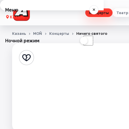
Меню
×
Концерты
Театр
Казань
Концерты
Казань
MOÑ
Концерты
Ничего святого
Ночной режим
☀
☾
Театр
Стендап
Выставки
Квесты
Экскурсии
Спорт
События