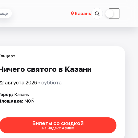
☀
☾
Казань
Ещё
Концерт
Ничего святого в Казани
22 августа 2026
• суббота
Город:
Казань
Площадка:
MOÑ
Билеты со скидкой
на Яндекс Афише