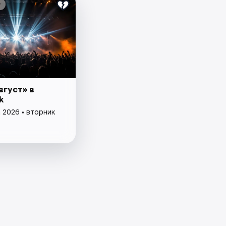
₽
вгуст» в
k
 2026 • вторник