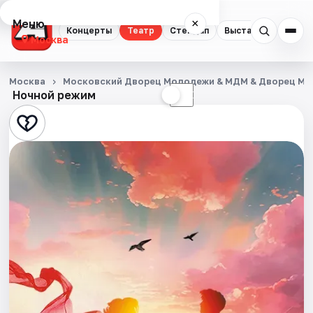
Меню
×
Концерты
Театр
Стендап
Выставки
Квест
Москва
Концерты
Москва
Московский Дворец Молодежи & МДМ & Дворец М
Ночной режим
☀
☾
Театр
Стендап
Выставки
Квесты
Экскурсии
Спорт
События