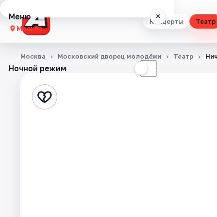
Меню
×
Концерты
Театр
Москва
Концерты
Москва
Московский дворец молодёжи
Театр
Нич
Ночной режим
☀
☾
Театр
Стендап
Выставки
Квесты
Экскурсии
Спорт
События