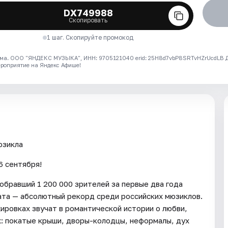
DX749988
Скопировать
1 шаг. Скопируйте промокод
ма. ООО "ЯНДЕКС МУЗЫКА", ИНН: 9705121040 erid: 25H8d7vbP8SRTvHZrUcdLB
ероприятие на Яндекс Афише!
юзикла
6 сентября!
обравший 1 200 000 зрителей за первые два года
ката — абсолютный рекорд среди российских мюзиклов.
ровках звучат в романтической истории о любви,
х: покатые крыши, дворы-колодцы, неформалы, дух