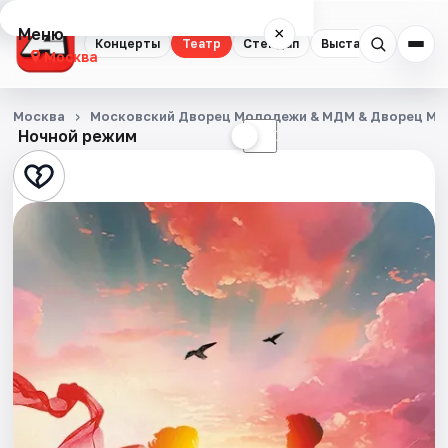
Меню
×
Концерты
Театр
Стендап
Выставки
Квест
Москва
Концерты
Москва
Московский Дворец Молодежи & МДМ & Дворец М
Ночной режим
☀
☾
Театр
Стендап
Выставки
Квесты
Экскурсии
Спорт
События