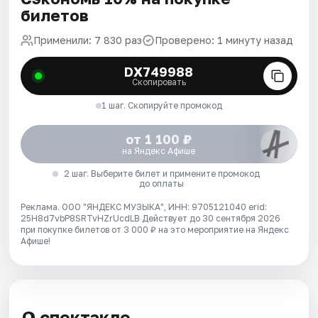
билетов
Применили: 7 830 раз
Проверено: 1 минуту назад
DX749988
Скопировать
1 шаг. Скопируйте промокод
от 1 100 ₽
на Яндекс Афише
2 шаг. Выберите билет и примените промокод
до оплаты
Реклама. ООО "ЯНДЕКС МУЗЫКА", ИНН: 9705121040 erid:
25H8d7vbP8SRTvHZrUcdLB
Действует до 30 сентября 2026
при покупке билетов от 3 000 ₽ на это мероприятие на Яндекс
Афише!
О спектакле