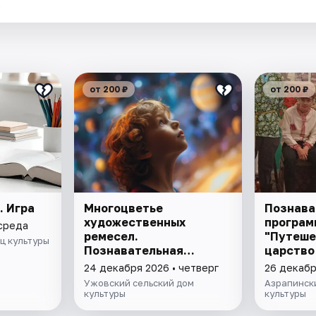
.
от 200 ₽
от 200 ₽
. Игра
Многоцветье
Познава
художественных
програм
 среда
ремесел.
"Путеше
ц культуры
Познавательная
царство
программа
24 декабря 2026 • четверг
26 декабр
Ужовский сельский дом
Азрапинск
культуры
культуры