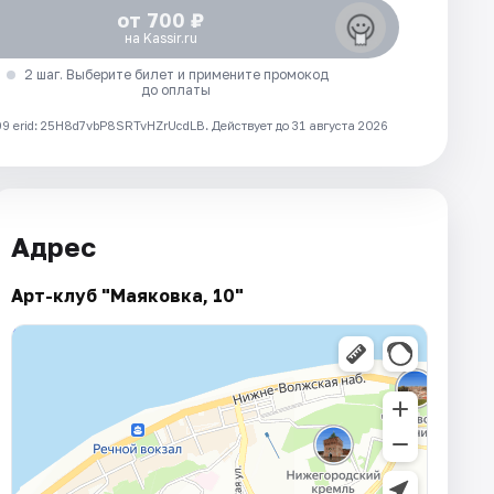
от 700 ₽
на Kassir.ru
2 шаг. Выберите билет и примените промокод
до оплаты
 erid: 25H8d7vbP8SRTvHZrUcdLB.
Действует до 31 августа 2026
Адрес
Арт-клуб "Маяковка, 10"