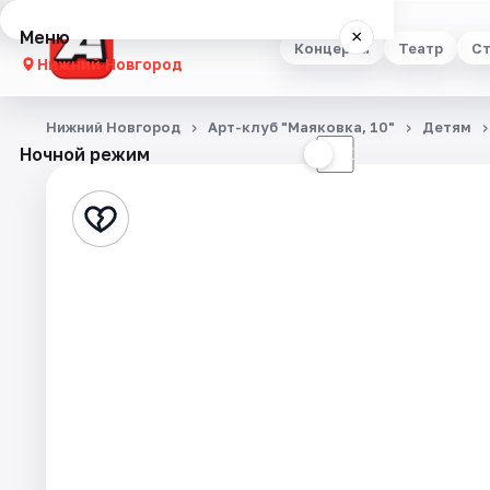
Меню
×
Концерты
Театр
Ст
Нижний Новгород
Концерты
Нижний Новгород
Арт-клуб "Маяковка, 10"
Детям
Ночной режим
☀
☾
Театр
Стендап
Выставки
Квесты
Экскурсии
Спорт
События