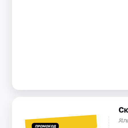
Города
Площадки
Артисты
Рейтинги
Ск
П
ПРОМОКОД