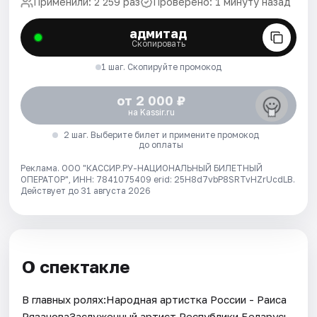
Применили: 2 259 раз
Проверено: 1 минуту назад
адмитад
Скопировать
1 шаг. Скопируйте промокод
от 2 000 ₽
на Kassir.ru
2 шаг. Выберите билет и примените промокод
до оплаты
Реклама. ООО "КАССИР.РУ-НАЦИОНАЛЬНЫЙ БИЛЕТНЫЙ
ОПЕРАТОР", ИНН: 7841075409 erid: 25H8d7vbP8SRTvHZrUcdLB.
Действует до 31 августа 2026
О спектакле
В главных ролях:Народная артистка России - Раиса
РязановаЗаслуженный артист Республики Беларусь