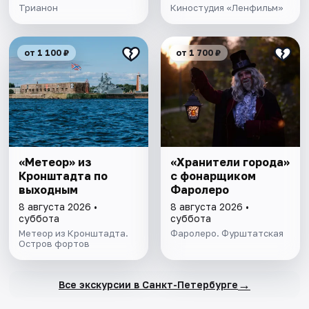
Трианон
Киностудия «Ленфильм»
от 1 100 ₽
от 1 700 ₽
«Метеор» из
«Хранители города»
Кронштадта по
с фонарщиком
выходным
Фаролеро
8 августа 2026 •
8 августа 2026 •
суббота
суббота
Метеор из Кронштадта.
Фаролеро. Фурштатская
Остров фортов
→
Все экскурсии в Санкт-Петербурге