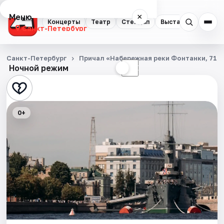
Меню
×
Концерты
Театр
Стендап
Выставки
Квест
Санкт-Петербург
Концерты
Санкт-Петербург
Причал «Набережная реки Фонтанки, 71»
Ночной режим
☀
☾
Театр
Стендап
0+
Выставки
Квесты
Экскурсии
Спорт
События