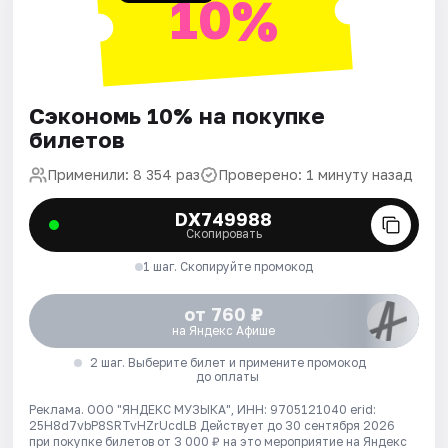
10%
Сэкономь 10% на покупке
билетов
Применили: 8 354 раз
Проверено: 1 минуту назад
DX749988
Скопировать
1 шаг. Скопируйте промокод
от 760 ₽
на Яндекс Афише
2 шаг. Выберите билет и примените промокод
до оплаты
Реклама. ООО "ЯНДЕКС МУЗЫКА", ИНН: 9705121040 erid:
25H8d7vbP8SRTvHZrUcdLB
Действует до 30 сентября 2026
при покупке билетов от 3 000 ₽ на это мероприятие на Яндекс