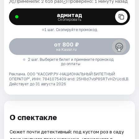
Применили: 2 616 раз
Проверено: 1 минуту назад
адмитад
Скопировать
1 шаг. Скопируйте промокод
от 800 ₽
на Kassir.ru
2 шаг. Выберите билет и примените промокод
до оплаты
Реклама. ООО "КАССИР.РУ-НАЦИОНАЛЬНЫЙ БИЛЕТНЫЙ
ОПЕРАТОР", ИНН: 7841075409 erid: 25H8d7vbP8SRTvHZrUcdLB.
Действует до 31 августа 2026
О спектакле
Сюжет почти детективный: под кустом роз в саду
дома крупного промышленника, уважаемого в