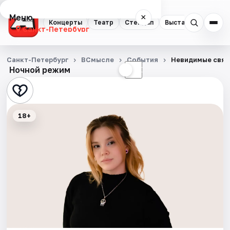
Меню
×
Концерты
Театр
Стендап
Выставки
Квест
Санкт-Петербург
Концерты
Санкт-Петербург
ВСмысле
События
Невидимые связ
Ночной режим
☀
☾
Театр
Стендап
18+
Выставки
Квесты
Экскурсии
Спорт
События