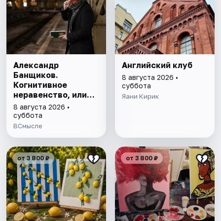
Александр
Английский клуб
Банщиков.
8 августа 2026 •
Когнитивное
суббота
неравенство, или
Яани Кирик
почему умные
8 августа 2026 •
умнеют, а глупые
суббота
глупеют
ВСмысле
от 3 800 ₽
от 3 800 ₽