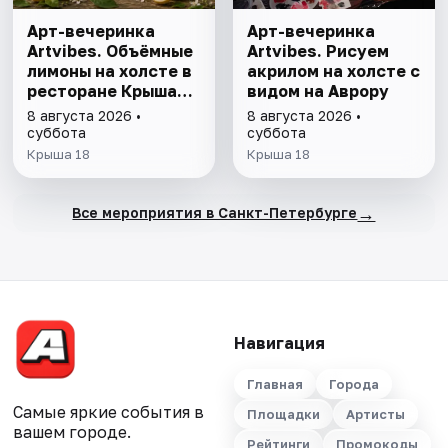
Арт-вечеринка
Арт-вечеринка
Artvibes. Объёмные
Artvibes. Рисуем
лимоны на холсте в
акрилом на холсте с
ресторане Крыша
видом на Аврору
18
8 августа 2026 •
8 августа 2026 •
суббота
суббота
Крыша 18
Крыша 18
→
Все мероприятия в Санкт-Петербурге
Навигация
Главная
Города
Самые яркие события в
Площадки
Артисты
вашем городе.
Рейтинги
Промокоды