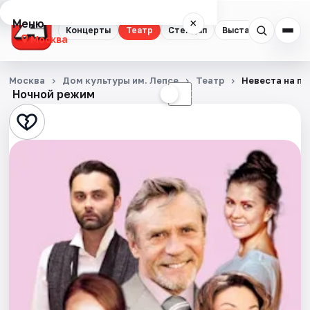
Меню
×
Концерты
Театр
Стендап
Выставки
Квест
Москва
Концерты
Москва
Дом культуры им. Лепсе
Театр
Невеста на п
Ночной режим
☀
☾
Театр
Стендап
Выставки
Квесты
Экскурсии
Спорт
События