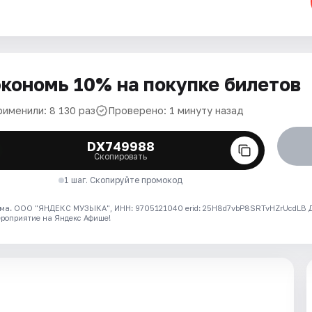
кономь 10% на покупке билетов
рименили: 8 130 раз
Проверено: 1 минуту назад
DX749988
Скопировать
1 шаг. Скопируйте промокод
ма. ООО "ЯНДЕКС МУЗЫКА", ИНН: 9705121040 erid: 25H8d7vbP8SRTvHZrUcdLB
ероприятие на Яндекс Афише!