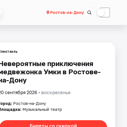
☀
☾
Ростов-на-Дону
Спектакль
Невероятные приключения
медвежонка Умки в Ростове-
на-Дону
20 сентября 2026
• воскресенье
Город:
Ростов-на-Дону
Площадка:
Музыкальный театр
Билеты со скидкой