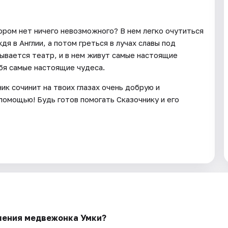
ором нет ничего невозможного? В нем легко очутиться
я в Англии, а потом греться в лучах славы под
зывается театр, и в нем живут самые настоящие
ебя самые настоящие чудеса.
ик сочинит на твоих глазах очень добрую и
помощью! Будь готов помогать Сказочнику и его
чения медвежонка Умки?