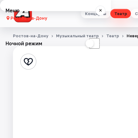
Меню
×
Концерты
Театр
С
Ростов-на-Дону
Концерты
Ростов-на-Дону
Музыкальный театр
Театр
Неве
Ночной режим
☀
☾
Театр
Стендап
Выставки
Квесты
Экскурсии
Спорт
События