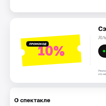
Города
Площадки
Сэ
Артисты
П
ПРОМОКОД
10%
Рейтинги
Рекла
это м
О спектакле