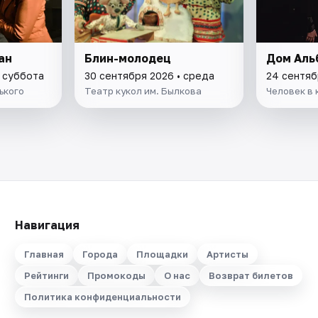
ан
Блин-молодец
Дом Аль
• суббота
30 сентября 2026 • среда
24 сентяб
ького
Театр кукол им. Былкова
Человек в 
Навигация
Главная
Города
Площадки
Артисты
Рейтинги
Промокоды
О нас
Возврат билетов
Политика конфиденциальности