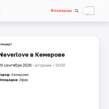
☀
☾
Кемерово
Концерт
Neverlove в Кемерове
29 сентября 2026
• вторник • 19:00
Город:
Кемерово
Площадка:
Эфир