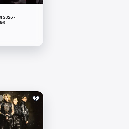
я 2026 •
нье
₽