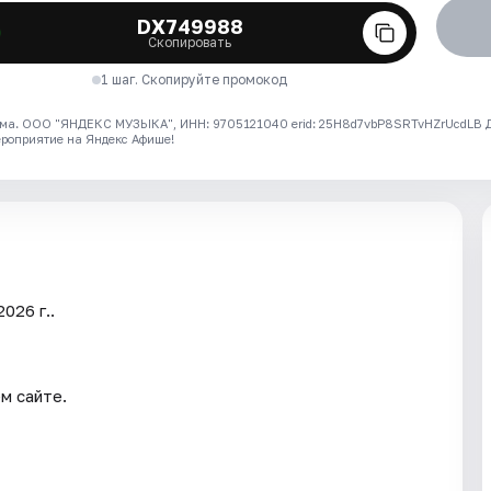
DX749988
Скопировать
1 шаг. Скопируйте промокод
ма. ООО "ЯНДЕКС МУЗЫКА", ИНН: 9705121040 erid: 25H8d7vbP8SRTvHZrUcdLB
ероприятие на Яндекс Афише!
026 г..
м сайте.