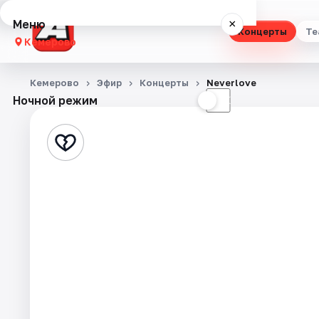
Меню
×
Концерты
Те
Кемерово
Концерты
Кемерово
Эфир
Концерты
Neverlove
Ночной режим
☀
☾
Театр
Стендап
Выставки
Квесты
Экскурсии
События