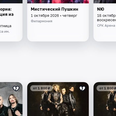
ориа:
Мистический Пушкин
NЮ
ция из
1 октября 2026 • четверг
18 октябр
воскресе
Филармония
СРК Арена
ятница
са им.
от 1 800 ₽
от 1 800 