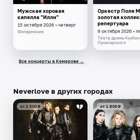
Мужская хоровая
Оркестр Поля М
капелла "Илли"
золотая коллек
репертуара
15 октября 2026 • четверг
9 октября 2026 • п
Филармония
Театр драмы Кузбас
Луначарского
→
Все концерты в Кемерове
Neverlove в других городах
от 1 500 ₽
от 1 800 ₽