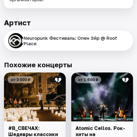
Артист
Neuropunk Фестиваль: Опен Эйр @ Roof
Place
Похожие концерты
от 3 000 ₽
от 1 600 ₽
#В_СВЕЧАХ:
Atomic Cellos. Рок-
Шедевры классики
хиты на