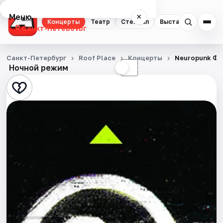
Меню
×
Концерты
Театр
Стендап
Выставки
Квест
Санкт-Петербург
Концерты
Санкт-Петербург
Roof Place
Концерты
Neuropunk Фе
Ночной режим
☀
☾
Театр
Стендап
Выставки
Квесты
Экскурсии
Спорт
События