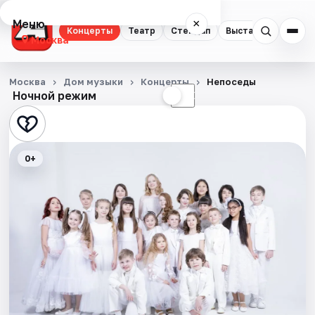
Меню
×
Концерты
Театр
Стендап
Выставки
Квест
Москва
Концерты
Москва
Дом музыки
Концерты
Непоседы
Ночной режим
☀
☾
Театр
Стендап
0+
Выставки
Квесты
Экскурсии
Спорт
События