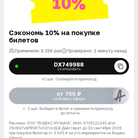
10%
Сэкономь 10% на покупке
билетов
Применили: 8 256 раз
Проверено: 1 минуту назад
DX749988
Скопировать
1 шаг. Скопируйте промокод
от 700 ₽
на Яндекс Афише
2 шаг. Выберите билет и примените промокод
до оплаты
Реклама. ООО "ЯНДЕКС МУЗЫКА", ИНН: 9705121040 erid:
25H8d7vbP8SRTvHZrUcdLB
Действует до 30 сентября 2026
при покупке билетов от 3 000 ₽ на это мероприятие на Яндекс
Афише!