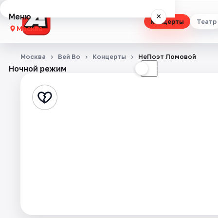
Меню
×
Концерты
Театр
Москва
Концерты
Москва
Вей Во
Концерты
НеПоэт Ломовой
Ночной режим
☀
☾
Театр
Стендап
Выставки
Квесты
Экскурсии
Спорт
События