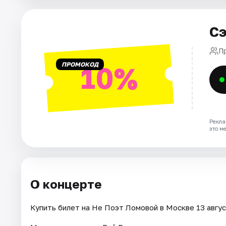
Города
Сэ
Площадки
П
ПРОМОКОД
10%
Артисты
Рейтинги
Рекла
это м
О концерте
Купить билет на Не Поэт Ломовой в Москве 13 август