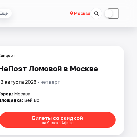
☀
☾
Москва
Ещё
Концерт
НеПоэт Ломовой в Москве
13 августа 2026
• четверг
Город:
Москва
Площадка:
Вей Во
Билеты со скидкой
на Яндекс Афише