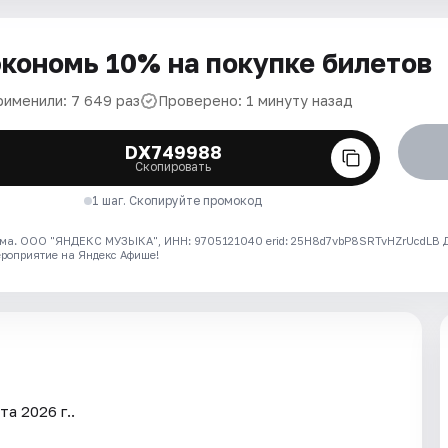
кономь 10% на покупке билетов
рименили: 7 649 раз
Проверено: 1 минуту назад
DX749988
Скопировать
1 шаг. Скопируйте промокод
ма. ООО "ЯНДЕКС МУЗЫКА", ИНН: 9705121040 erid: 25H8d7vbP8SRTvHZrUcdLB
ероприятие на Яндекс Афише!
а 2026 г..