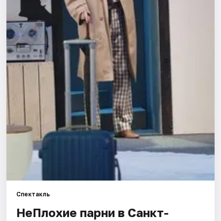
Города
Площадки
Артисты
Рейтинги
Спектакль
НеПлохие парни в Санкт-