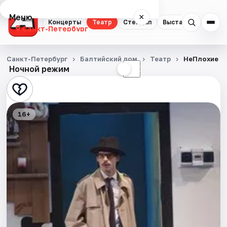
Меню
×
Концерты
Театр
Стендап
Выставки
Квест
Санкт-Петербург
Концерты
Санкт-Петербург
Балтийский дом
Театр
НеПлохие п
Ночной режим
☀
☾
Театр
Стендап
16+
Выставки
Квесты
Экскурсии
Спорт
События