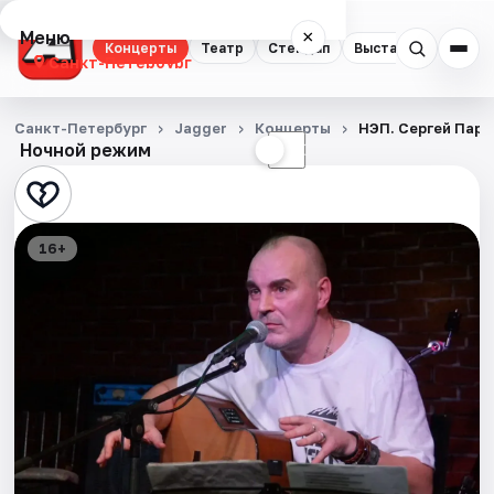
Меню
×
Концерты
Театр
Стендап
Выставки
Квест
Санкт-Петербург
Концерты
Санкт-Петербург
Jagger
Концерты
НЭП. Сергей Пара
Ночной режим
☀
☾
Театр
Стендап
16+
Выставки
Квесты
Экскурсии
Спорт
События