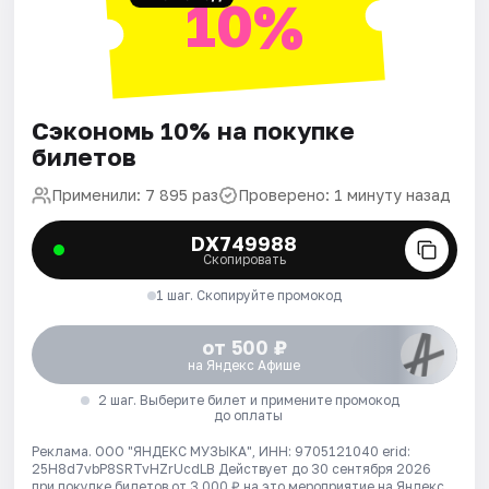
10%
Сэкономь 10% на покупке
билетов
Применили: 7 895 раз
Проверено: 1 минуту назад
DX749988
Скопировать
1 шаг. Скопируйте промокод
от 500 ₽
на Яндекс Афише
2 шаг. Выберите билет и примените промокод
до оплаты
Реклама. ООО "ЯНДЕКС МУЗЫКА", ИНН: 9705121040 erid:
25H8d7vbP8SRTvHZrUcdLB
Действует до 30 сентября 2026
при покупке билетов от 3 000 ₽ на это мероприятие на Яндекс