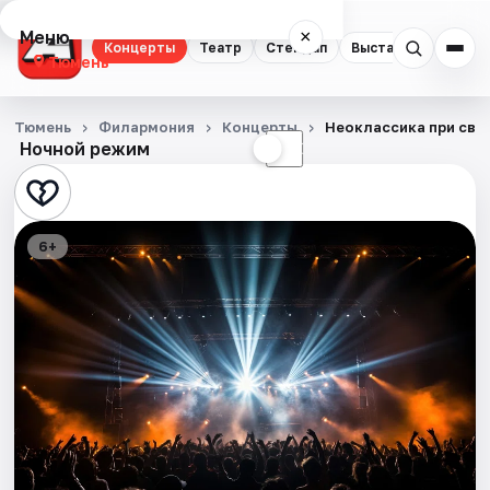
Меню
×
Концерты
Театр
Стендап
Выставки
Квест
Тюмень
Концерты
Тюмень
Филармония
Концерты
Неоклассика при све
Ночной режим
☀
☾
Театр
Стендап
6+
Выставки
Квесты
Экскурсии
Спорт
События