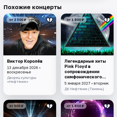
Похожие концерты
от 2 500 ₽
от 1 800 ₽
Виктор Королёв
Легендарные хиты
Pink Floyd в
13 декабря 2026 •
сопровождении
воскресенье
симфонического
Дворец культуры
«Нефтяник»
оркестра
5 января 2027 • вторник
ДК Нефтяник (Тюмень)
от 500 ₽
от 1 600 ₽