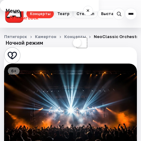
Меню
×
Концерты
Театр
Стендап
Выставки
Экску
Пятигорск
Концерты
Пятигорск
Камертон
Концерты
NeoClassic Orchestra
Ночной режим
☀
☾
Театр
Стендап
6+
Выставки
Экскурсии
События
Города