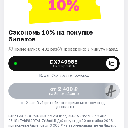
10%
Сэкономь 10% на покупке
билетов
Применили: 8 432 раз
Проверено: 1 минуту назад
DX749988
Скопировать
1 шаг. Скопируйте промокод
от 2 400 ₽
на Яндекс Афише
2 шаг. Выберите билет и примените промокод
до оплаты
Реклама. ООО "ЯНДЕКС МУЗЫКА", ИНН: 9705121040 erid:
25H8d7vbP8SRTvHZrUcdLB
Действует до 30 сентября 2026
при покупке билетов от 3 000 ₽ на это мероприятие на Яндекс