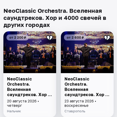
NeoClassic Orchestra. Вселенная
саундтреков. Хор и 4000 свечей в
других городах
от 2 200 ₽
от 2 600 ₽
NeoClassic
NeoClassic
Orchestra.
Orchestra.
Вселенная
Вселенная
саундтреков. Хор и
саундтреков. Хор и
4000 свечей
4000 свечей
20 августа 2026 •
23 августа 2026 •
четверг
воскресенье
Нальчик
Ставрополь