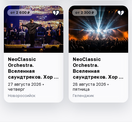
от 2 600 ₽
от 2 300 ₽
NeoClassic
NeoClassic
Orchestra.
Orchestra.
Вселенная
Вселенная
саундтреков. Хор и
саундтреков. Хор и
4000 свечей
4000 свечей
27 августа 2026 •
28 августа 2026 •
четверг
пятница
Новороссийск
Геленджик