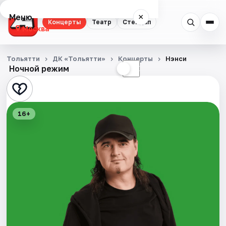
Меню
×
Концерты
Театр
Стендап
Москва
Концерты
Тольятти
ДК «Тольятти»
Концерты
Нэнси
Ночной режим
☀
☾
Театр
Стендап
16+
Города
Площадки
Артисты
Рейтинги