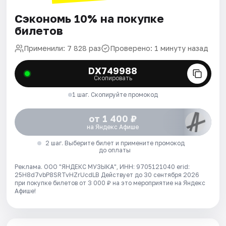
Сэкономь 10% на покупке
билетов
Применили: 7 828 раз
Проверено: 1 минуту назад
DX749988
Скопировать
1 шаг. Скопируйте промокод
от 1 400 ₽
на Яндекс Афише
2 шаг. Выберите билет и примените промокод
до оплаты
Реклама. ООО "ЯНДЕКС МУЗЫКА", ИНН: 9705121040 erid:
25H8d7vbP8SRTvHZrUcdLB
Действует до 30 сентября 2026
при покупке билетов от 3 000 ₽ на это мероприятие на Яндекс
Афише!