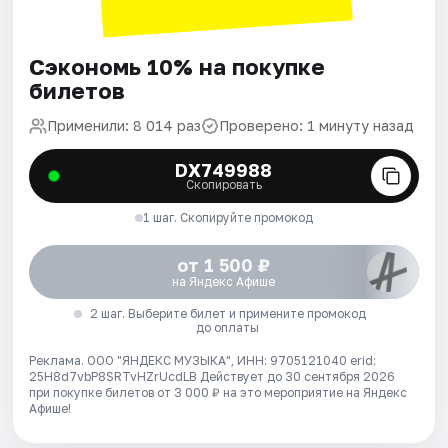
Сэкономь 10% на покупке
билетов
Применили: 8 014 раз
Проверено: 1 минуту назад
DX749988
Скопировать
1 шаг. Скопируйте промокод
от 1 500 ₽
на Яндекс Афише
2 шаг. Выберите билет и примените промокод
до оплаты
Реклама. ООО "ЯНДЕКС МУЗЫКА", ИНН: 9705121040 erid:
25H8d7vbP8SRTvHZrUcdLB
Действует до 30 сентября 2026
при покупке билетов от 3 000 ₽ на это мероприятие на Яндекс
Афише!