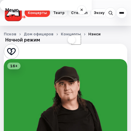
Меню
×
Концерты
Театр
Стендап
Экскурсии
Псков
Концерты
Псков
Дом офицеров
Концерты
Нэнси
Ночной режим
☀
☾
Театр
Стендап
16+
Экскурсии
События
Города
Площадки