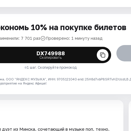
кономь 10% на покупке билетов
рименили: 7 701 раз
Проверено: 1 минуту назад
DX749988
Скопировать
1 шаг. Скопируйте промокод
ма. ООО "ЯНДЕКС МУЗЫКА", ИНН: 9705121040 erid: 25H8d7vbP8SRTvHZrUcdLB
ероприятие на Яндекс Афише!
 дуэт из Минска, сочетающий в музыке поп, техно,