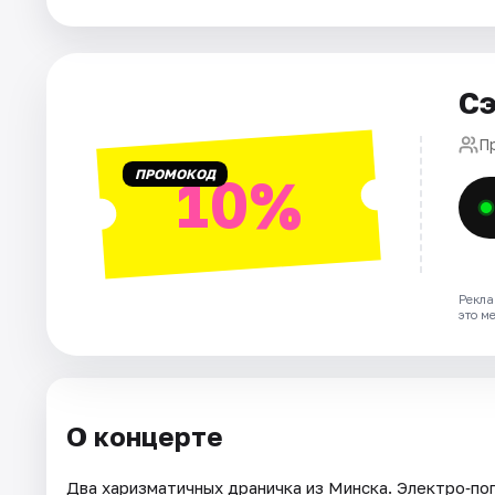
Города
Сэ
Площадки
П
Артисты
ПРОМОКОД
10%
Рейтинги
Рекла
это м
О концерте
Два харизматичных драничка из Минска. Электро‑поп