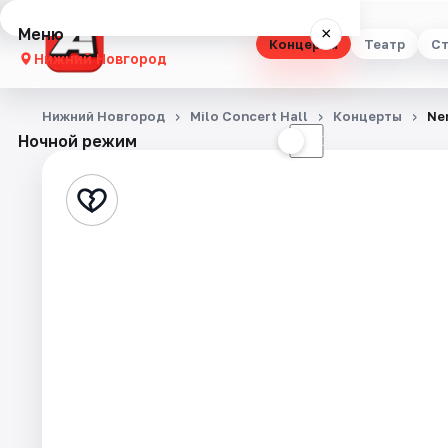
Меню
×
Концерты
Театр
Ст
Нижний Новгород
Концерты
Нижний Новгород
Milo Concert Hall
Концерты
Ne
Ночной режим
☀
☾
Театр
Стендап
Выставки
Квесты
Экскурсии
Спорт
События