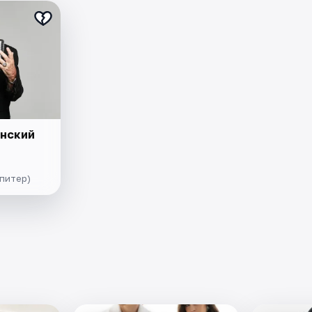
нский
Юпитер)