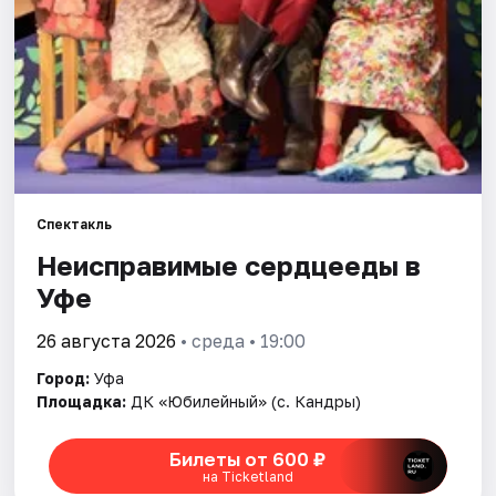
Города
Площадки
Артисты
Рейтинги
Спектакль
Неисправимые сердцееды в
Уфе
26 августа 2026
• среда • 19:00
Город:
Уфа
Площадка:
ДК «Юбилейный» (с. Кандры)
Билеты от 600 ₽
на Ticketland