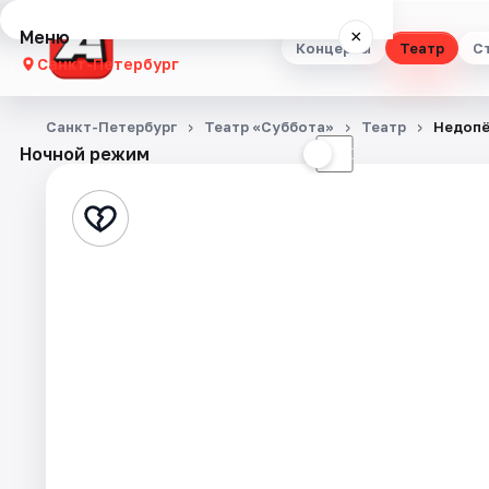
Меню
×
Концерты
Театр
С
Санкт-Петербург
Концерты
Санкт-Петербург
Театр «Суббота»
Театр
Недопё
Ночной режим
☀
☾
Театр
Стендап
Выставки
Квесты
Экскурсии
Спорт
События