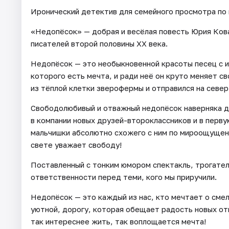
Иронический детектив для семейного просмотра по
«Недопёсок» — добрая и весёлая повесть Юрия Кова
писателей второй половины XX века.
Недопёсок — это необыкновенной красоты песец с и
которого есть мечта, и ради неё он круто меняет св
из тёплой клетки зверофермы и отправился на север
Свободолюбивый и отважный недопёсок наверняка до
в компании новых друзей-второклассников и в перв
мальчишки абсолютно схожего с ним по мироощущени
свете уважает свободу!
Поставленный с тонким юмором спектакль, трогател
ответственности перед теми, кого мы приручили.
Недопёсок — это каждый из нас, кто мечтает о смел
уютной, дорогу, которая обещает радость новых от
так интереснее жить, так воплощается мечта!