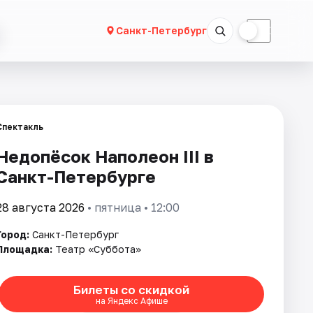
☀
☾
Санкт-Петербург
Спектакль
Недопёсок Наполеон III в
Санкт-Петербурге
28 августа 2026
• пятница • 12:00
Город:
Санкт-Петербург
Площадка:
Театр «Суббота»
Билеты со скидкой
на Яндекс Афише