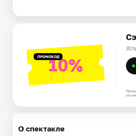
Города
Площадки
Сэ
Артисты
П
ПРОМОКОД
10%
Рейтинги
Рекла
это м
О спектакле