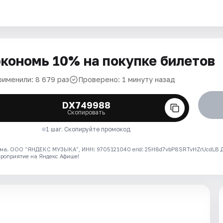
кономь 10% на покупке билетов
рименили: 8 679 раз
Проверено: 1 минуту назад
DX749988
Скопировать
1 шаг. Скопируйте промокод
ма. ООО "ЯНДЕКС МУЗЫКА", ИНН: 9705121040 erid: 25H8d7vbP8SRTvHZrUcdLB
ероприятие на Яндекс Афише!