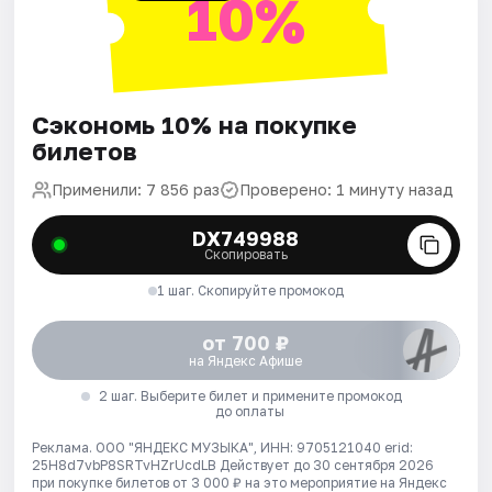
10%
Сэкономь 10% на покупке
билетов
Применили: 7 856 раз
Проверено: 1 минуту назад
DX749988
Скопировать
1 шаг. Скопируйте промокод
от 700 ₽
на Яндекс Афише
2 шаг. Выберите билет и примените промокод
до оплаты
Реклама. ООО "ЯНДЕКС МУЗЫКА", ИНН: 9705121040 erid:
25H8d7vbP8SRTvHZrUcdLB
Действует до 30 сентября 2026
при покупке билетов от 3 000 ₽ на это мероприятие на Яндекс