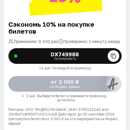
Сэкономь 10% на покупке
билетов
Применили: 8 432 раз
Проверено: 1 минуту назад
DX749988
Скопировать
1 шаг. Скопируйте промокод
от 2 000 ₽
на Яндекс Афише
2 шаг. Выберите билет и примените промокод
до оплаты
Реклама. ООО "ЯНДЕКС МУЗЫКА", ИНН: 9705121040 erid:
25H8d7vbP8SRTvHZrUcdLB
Действует до 30 сентября 2026
при покупке билетов от 3 000 ₽ на это мероприятие на Яндекс
Афише!