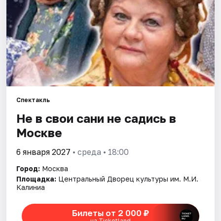
Города
Площадки
Артисты
Рейтинги
Спектакль
Не в свои сани не садись в
Москве
6 января 2027
• среда • 18:00
Город:
Москва
Площадка:
Центральный Дворец культуры им. М.И.
Калиниа
Билеты от 2 000 ₽
на Ticketland