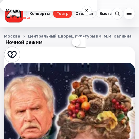
Меню
×
Концерты
Театр
Стендап
Выставки
Квест
Москва
Концерты
Москва
Центральный Дворец культуры им. М.И. Калиниа
Ночной режим
☀
☾
Театр
Стендап
Выставки
Квесты
Экскурсии
Спорт
События